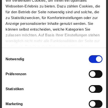
Wir verwenden Cookies, um Ihnen ein optimales
Webseiten-Erlebnis zu bieten. Dazu zählen Cookies, die
für den Betrieb der Seite notwendig sind und solche, die
zu Statistikzwecken, für Komforteinstellungen oder zur
Anzeige personalisierter Inhalte genutzt werden. Sie
können selbst entscheiden, welche Kategorien Sie
zulassen möchten. Auf Basis Ihrer Einstellungen stehen
womöglich nicht mehr alle Funktionalitäten der Seite zur
Verfügung, Details in den
Datenschutzhinweisen
.
Webinar 17.09.2026 10:00 | Crashkurs
Informationen für eine Kontaktaufnahme finden Sie in
Einwilligungsauswahl
Mietverwaltung von A-Z​ | MaBV-
unserem
Impressum
.
Notwendig
Bestätigung möglich
Präferenzen
In diesem Webinar erhalten Sie ein solides
Fundament aus der Praxis.Dozent: Frau Ute
MissalZeit und Ort: 17.09.2026, 10:00 -- Online
Statistiken
(live-Webinar, keine Aufzeichnung).Dauer: ca. 2
Stunden Inhalt: Sie erfahren und erlernen die
Grundlagen, um Ihre Immobilie rechtssicher und
Marketing
effizient verwalten zu können.Tipps und