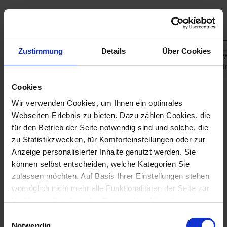
Zustimmung
Details
Über Cookies
Cookies
708,00 €
Wir verwenden Cookies, um Ihnen ein optimales
Preise exkl. MwSt.
Webseiten-Erlebnis zu bieten. Dazu zählen Cookies, die
auswählen
für den Betrieb der Seite notwendig sind und solche, die
Verwaltete Einheiten
zu Statistikzwecken, für Komforteinstellungen oder zur
Anzeige personalisierter Inhalte genutzt werden. Sie
können selbst entscheiden, welche Kategorien Sie
Preisübersicht: Die monatlichen Nettopreise für das
zulassen möchten. Auf Basis Ihrer Einstellungen stehen
Premium-Paket betragen
womöglich nicht mehr alle Funktionalitäten der Seite zur
Verfügung, Details in den
Datenschutzhinweisen
.
59€
(bis 100 WE, jährlich 708€)
Informationen für eine Kontaktaufnahme finden Sie in
Einwilligungsauswahl
119€
(bis 300 WE, jährlich 1428€)
unserem
Impressum
.
Notwendig