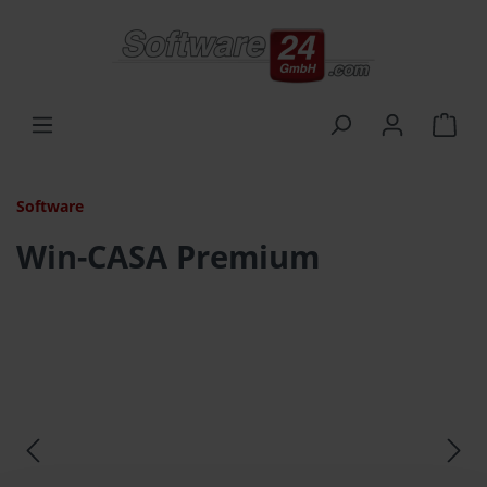
alt springen
Ware
Software
Win-CASA Premium
Bildergalerie überspringen